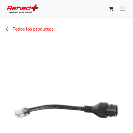
Ir al contenido
Todos los productos