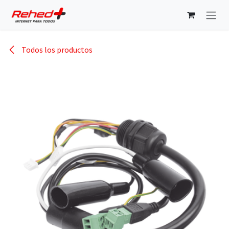
Ir al contenido
Todos los productos