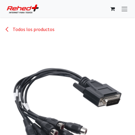
Ir al contenido
Todos los productos