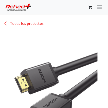
Ir al contenido
Todos los productos