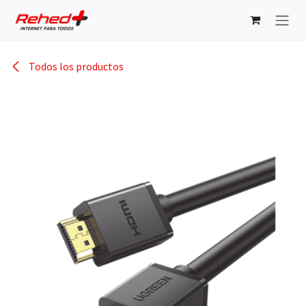
Ir al contenido
Todos los productos