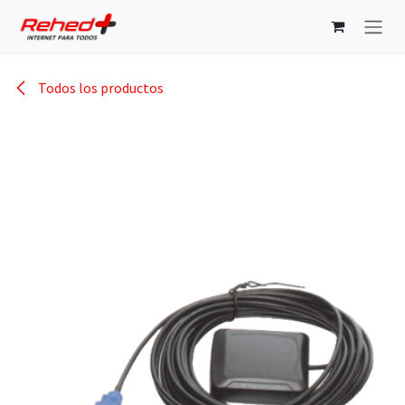
Ir al contenido
Todos los productos