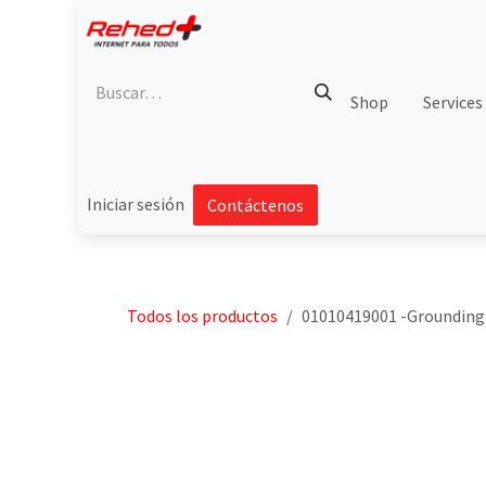
Ir al contenido
Shop
Services
Iniciar sesión
Contáctenos
Todos los productos
01010419001 -Grounding 