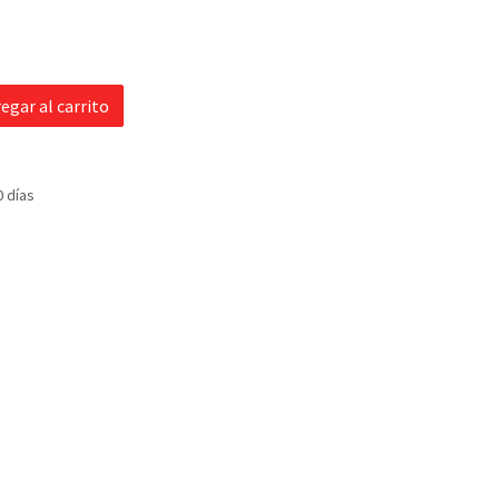
egar al carrito
0 días