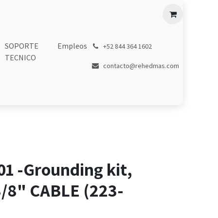
SOPORTE
Empleos
͏
+52 844 364 1602
TECNICO
contacto@rehedmas.com
1 -Grounding kit,
3/8" CABLE (223-