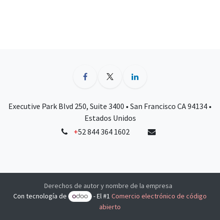
Executive Park Blvd 250, Suite 3400 • San Francisco CA 94134 •
Estados Unidos
+
52 844 364 1602
Derechos de autor y nombre de la empresa
Con tecnología de
- El #1
Comercio electrónico de código
abierto