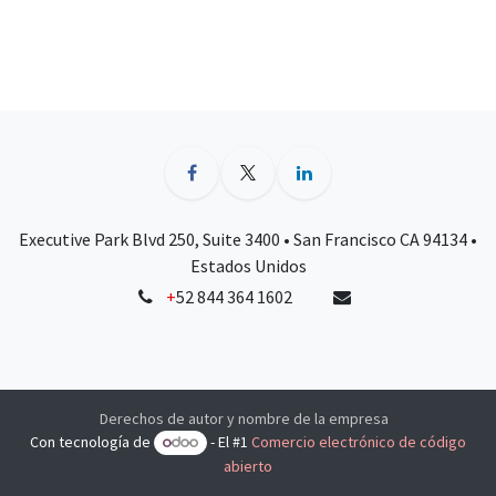
Executive Park Blvd 250, Suite 3400 • San Francisco CA 94134 •
Estados Unidos
+
52 844 364 1602
Derechos de autor y nombre de la empresa
Con tecnología de
- El #1
Comercio electrónico de código
abierto