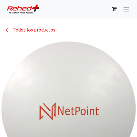
Ir al contenido
Todos los productos