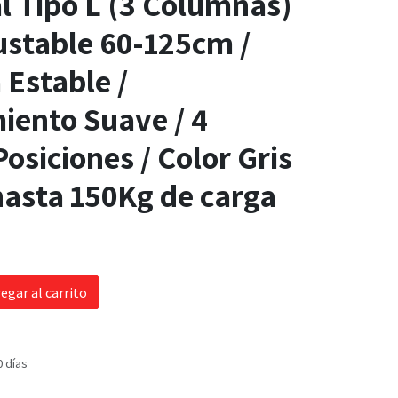
l Tipo L (3 Columnas)
justable 60-125cm /
 Estable /
iento Suave / 4
Posiciones / Color Gris
hasta 150Kg de carga
egar al carrito
0 días