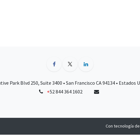
tive Park Blvd 250, Suite 3400 • San Francisco CA 94134 • Estados 
+
52 844 364 1602
Con tecnología d