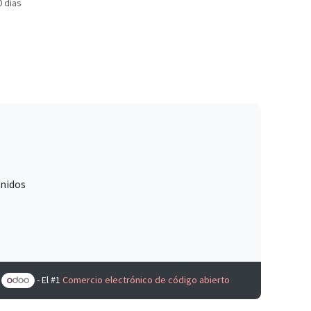
0 días
Unidos
e
- El #1
Comercio electrónico de código abierto