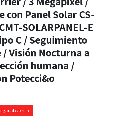
rier / 3 Megapixel /
 con Panel Solar CS-
S-CMT-SOLARPANEL-E
ipo C / Seguimiento
e / Visión Nocturna a
tección humana /
on Potecci&o
egar al carrito