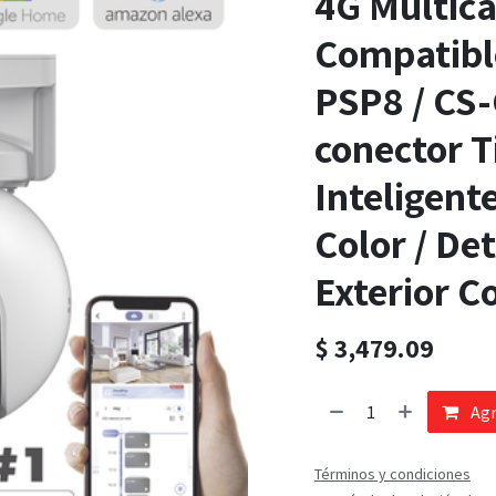
4G Multicar
Compatible
PSP8 / C
conector T
Inteligent
Color / De
Exterior C
$
3,479.09
Agr
Términos y condiciones