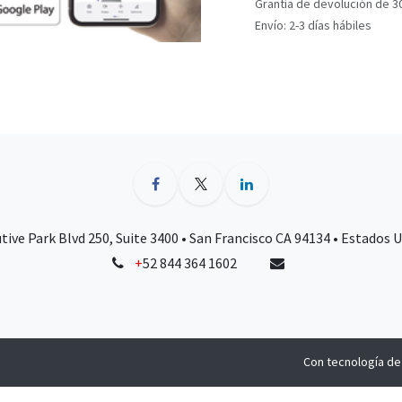
Grantía de devolución de 3
Envío: 2-3 días hábiles
tive Park Blvd 250, Suite 3400 • San Francisco CA 94134 • Estados 
+
52 844 364 1602
Con tecnología d