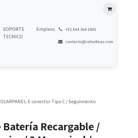
SOPORTE
Empleos
͏
+52 844 364 1602
TECNICO
contacto@rehedmas.com
T-SOLARPANEL-E conector Tipo C / Seguimiento
Batería Recargable /