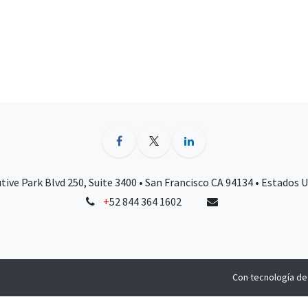
tive Park Blvd 250, Suite 3400 • San Francisco CA 94134 • Estados 
+
52 844 364 1602
Con tecnología d