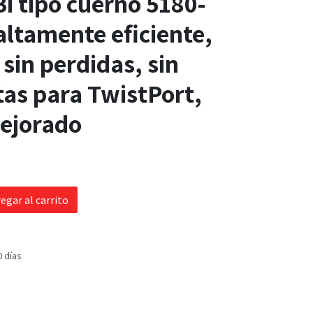
Bi tipo cuerno 5180-
ltamente eficiente,
 sin perdidas, sin
stas para TwistPort,
ejorado
egar al carrito
0 días