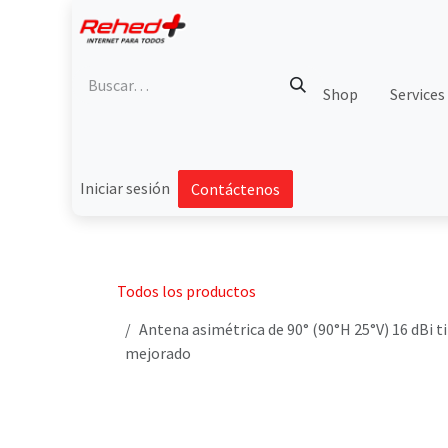
Ir al contenido
Shop
Services
Iniciar sesión
Contáctenos
Todos los productos
Antena asimétrica de 90° (90°H 25°V) 16 dBi t
mejorado