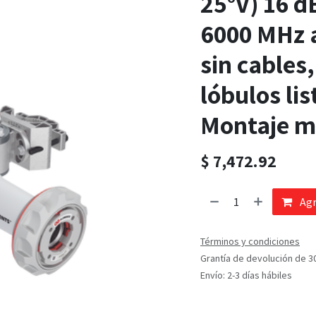
25°V) 16 d
6000 MHz a
sin cables,
lóbulos li
Montaje m
$
7,472.92
Agr
Términos y condiciones
Grantía de devolución de 3
Envío: 2-3 días hábiles