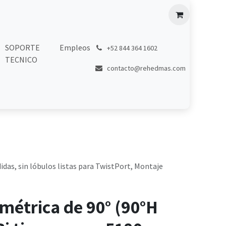
SOPORTE
Empleos
͏
+52 844 364 1602
TECNICO
contacto@rehedmas.com
idas, sin lóbulos listas para TwistPort, Montaje
métrica de 90° (90°H