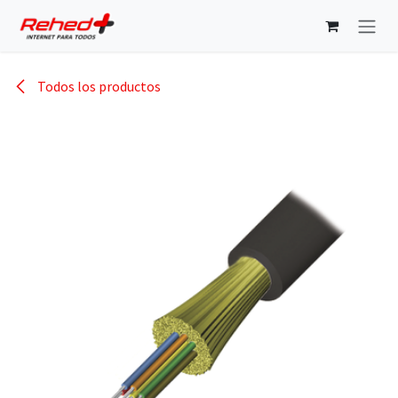
Ir al contenido
Todos los productos