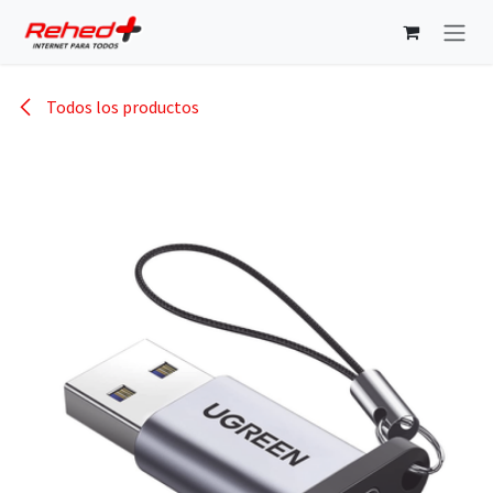
Ir al contenido
Todos los productos