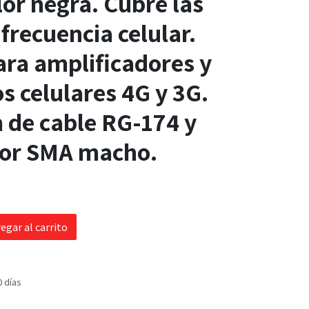
lor negra. Cubre las
frecuencia celular.
ara amplificadores y
os celulares 4G y 3G.
 de cable RG-174 y
tor SMA macho.
egar al carrito
0 días