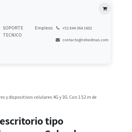
SOPORTE
Empleos
͏
+52 844 364 1602
TECNICO
contacto@rehedmas.com
es y dispositivos celulares 4G y 3G. Con 1.52 m de
escritorio tipo